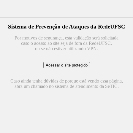
Sistema de Prevenção de Ataques da RedeUFSC
Por motivos de segurança, esta validação será solicitada
caso o acesso ao site seja de fora da RedeUFSC,
ou se não estiver utilizando VPN.
Caso ainda tenha dúvidas de porque está vendo essa página,
abra um chamado no sistema de atendimento da SeTIC.