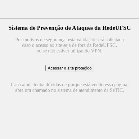
Sistema de Prevenção de Ataques da RedeUFSC
Por motivos de segurança, esta validação será solicitada
caso o acesso ao site seja de fora da RedeUFSC,
ou se não estiver utilizando VPN.
Caso ainda tenha dúvidas de porque está vendo essa página,
abra um chamado no sistema de atendimento da SeTIC.