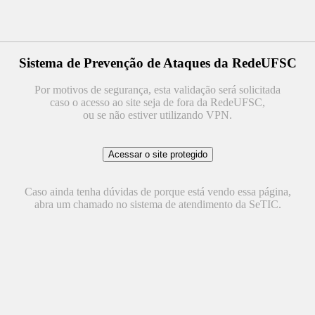
Sistema de Prevenção de Ataques da RedeUFSC
Por motivos de segurança, esta validação será solicitada
caso o acesso ao site seja de fora da RedeUFSC,
ou se não estiver utilizando VPN.
Caso ainda tenha dúvidas de porque está vendo essa página,
abra um chamado no sistema de atendimento da SeTIC.