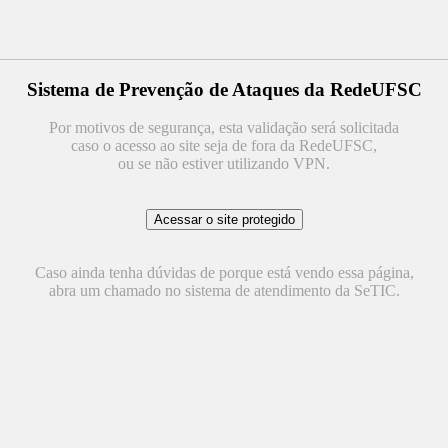
Sistema de Prevenção de Ataques da RedeUFSC
Por motivos de segurança, esta validação será solicitada
caso o acesso ao site seja de fora da RedeUFSC,
ou se não estiver utilizando VPN.
Caso ainda tenha dúvidas de porque está vendo essa página,
abra um chamado no sistema de atendimento da SeTIC.