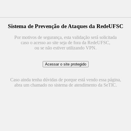
Sistema de Prevenção de Ataques da RedeUFSC
Por motivos de segurança, esta validação será solicitada
caso o acesso ao site seja de fora da RedeUFSC,
ou se não estiver utilizando VPN.
Caso ainda tenha dúvidas de porque está vendo essa página,
abra um chamado no sistema de atendimento da SeTIC.