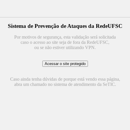
Sistema de Prevenção de Ataques da RedeUFSC
Por motivos de segurança, esta validação será solicitada
caso o acesso ao site seja de fora da RedeUFSC,
ou se não estiver utilizando VPN.
Caso ainda tenha dúvidas de porque está vendo essa página,
abra um chamado no sistema de atendimento da SeTIC.