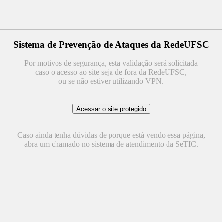
Sistema de Prevenção de Ataques da RedeUFSC
Por motivos de segurança, esta validação será solicitada
caso o acesso ao site seja de fora da RedeUFSC,
ou se não estiver utilizando VPN.
Caso ainda tenha dúvidas de porque está vendo essa página,
abra um chamado no sistema de atendimento da SeTIC.