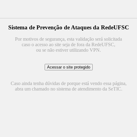
Sistema de Prevenção de Ataques da RedeUFSC
Por motivos de segurança, esta validação será solicitada
caso o acesso ao site seja de fora da RedeUFSC,
ou se não estiver utilizando VPN.
Caso ainda tenha dúvidas de porque está vendo essa página,
abra um chamado no sistema de atendimento da SeTIC.