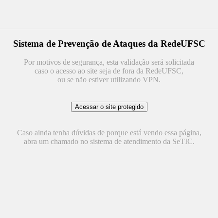
Sistema de Prevenção de Ataques da RedeUFSC
Por motivos de segurança, esta validação será solicitada
caso o acesso ao site seja de fora da RedeUFSC,
ou se não estiver utilizando VPN.
Caso ainda tenha dúvidas de porque está vendo essa página,
abra um chamado no sistema de atendimento da SeTIC.