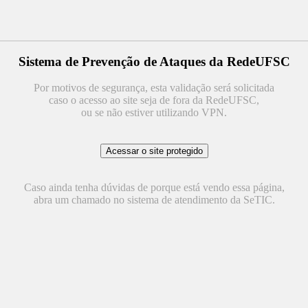
Sistema de Prevenção de Ataques da RedeUFSC
Por motivos de segurança, esta validação será solicitada
caso o acesso ao site seja de fora da RedeUFSC,
ou se não estiver utilizando VPN.
Caso ainda tenha dúvidas de porque está vendo essa página,
abra um chamado no sistema de atendimento da SeTIC.