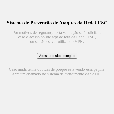
Sistema de Prevenção de Ataques da RedeUFSC
Por motivos de segurança, esta validação será solicitada
caso o acesso ao site seja de fora da RedeUFSC,
ou se não estiver utilizando VPN.
Caso ainda tenha dúvidas de porque está vendo essa página,
abra um chamado no sistema de atendimento da SeTIC.