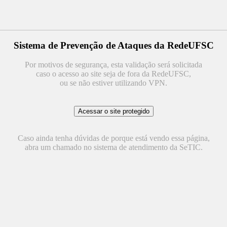
Sistema de Prevenção de Ataques da RedeUFSC
Por motivos de segurança, esta validação será solicitada
caso o acesso ao site seja de fora da RedeUFSC,
ou se não estiver utilizando VPN.
Caso ainda tenha dúvidas de porque está vendo essa página,
abra um chamado no sistema de atendimento da SeTIC.