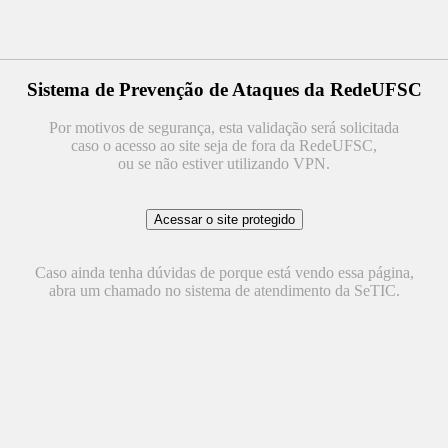
Sistema de Prevenção de Ataques da RedeUFSC
Por motivos de segurança, esta validação será solicitada
caso o acesso ao site seja de fora da RedeUFSC,
ou se não estiver utilizando VPN.
Caso ainda tenha dúvidas de porque está vendo essa página,
abra um chamado no sistema de atendimento da SeTIC.