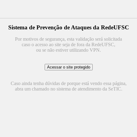
Sistema de Prevenção de Ataques da RedeUFSC
Por motivos de segurança, esta validação será solicitada
caso o acesso ao site seja de fora da RedeUFSC,
ou se não estiver utilizando VPN.
Caso ainda tenha dúvidas de porque está vendo essa página,
abra um chamado no sistema de atendimento da SeTIC.