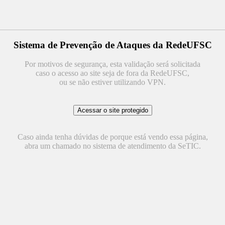
Sistema de Prevenção de Ataques da RedeUFSC
Por motivos de segurança, esta validação será solicitada
caso o acesso ao site seja de fora da RedeUFSC,
ou se não estiver utilizando VPN.
Caso ainda tenha dúvidas de porque está vendo essa página,
abra um chamado no sistema de atendimento da SeTIC.