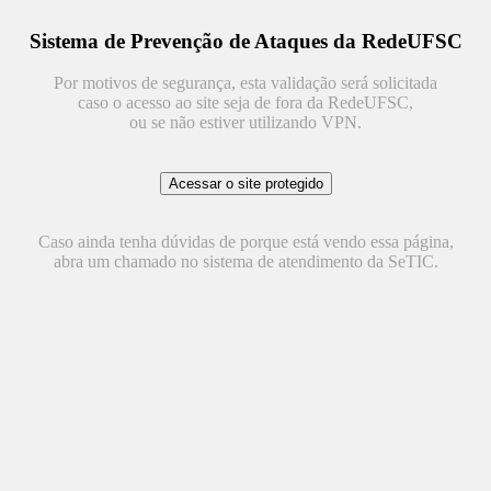
Sistema de Prevenção de Ataques da RedeUFSC
Por motivos de segurança, esta validação será solicitada
caso o acesso ao site seja de fora da RedeUFSC,
ou se não estiver utilizando VPN.
Caso ainda tenha dúvidas de porque está vendo essa página,
abra um chamado no sistema de atendimento da SeTIC.