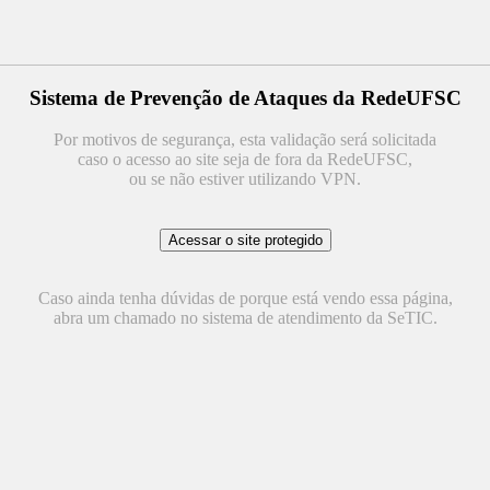
Sistema de Prevenção de Ataques da RedeUFSC
Por motivos de segurança, esta validação será solicitada
caso o acesso ao site seja de fora da RedeUFSC,
ou se não estiver utilizando VPN.
Caso ainda tenha dúvidas de porque está vendo essa página,
abra um chamado no sistema de atendimento da SeTIC.