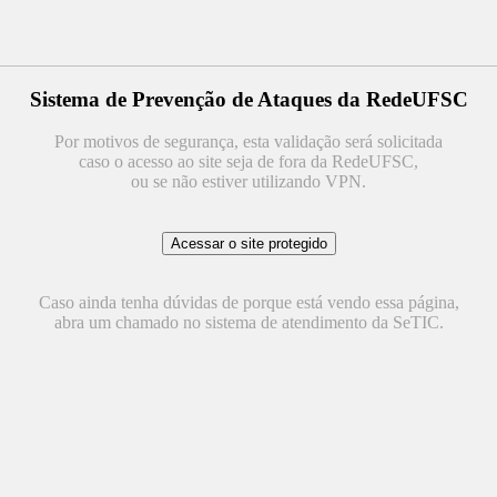
Sistema de Prevenção de Ataques da RedeUFSC
Por motivos de segurança, esta validação será solicitada
caso o acesso ao site seja de fora da RedeUFSC,
ou se não estiver utilizando VPN.
Caso ainda tenha dúvidas de porque está vendo essa página,
abra um chamado no sistema de atendimento da SeTIC.