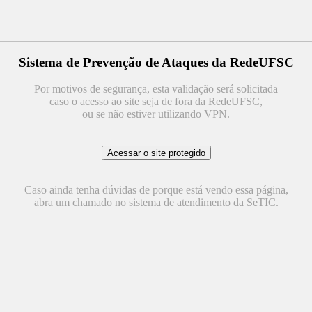
Sistema de Prevenção de Ataques da RedeUFSC
Por motivos de segurança, esta validação será solicitada
caso o acesso ao site seja de fora da RedeUFSC,
ou se não estiver utilizando VPN.
Caso ainda tenha dúvidas de porque está vendo essa página,
abra um chamado no sistema de atendimento da SeTIC.