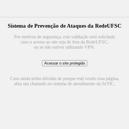
Sistema de Prevenção de Ataques da RedeUFSC
Por motivos de segurança, esta validação será solicitada
caso o acesso ao site seja de fora da RedeUFSC,
ou se não estiver utilizando VPN.
Caso ainda tenha dúvidas de porque está vendo essa página,
abra um chamado no sistema de atendimento da SeTIC.