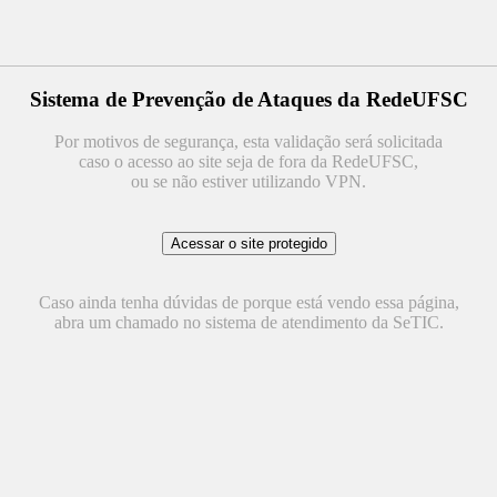
Sistema de Prevenção de Ataques da RedeUFSC
Por motivos de segurança, esta validação será solicitada
caso o acesso ao site seja de fora da RedeUFSC,
ou se não estiver utilizando VPN.
Caso ainda tenha dúvidas de porque está vendo essa página,
abra um chamado no sistema de atendimento da SeTIC.