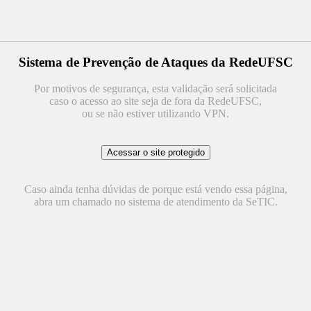
Sistema de Prevenção de Ataques da RedeUFSC
Por motivos de segurança, esta validação será solicitada
caso o acesso ao site seja de fora da RedeUFSC,
ou se não estiver utilizando VPN.
Caso ainda tenha dúvidas de porque está vendo essa página,
abra um chamado no sistema de atendimento da SeTIC.