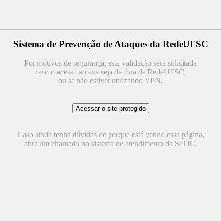
Sistema de Prevenção de Ataques da RedeUFSC
Por motivos de segurança, esta validação será solicitada
caso o acesso ao site seja de fora da RedeUFSC,
ou se não estiver utilizando VPN.
Caso ainda tenha dúvidas de porque está vendo essa página,
abra um chamado no sistema de atendimento da SeTIC.