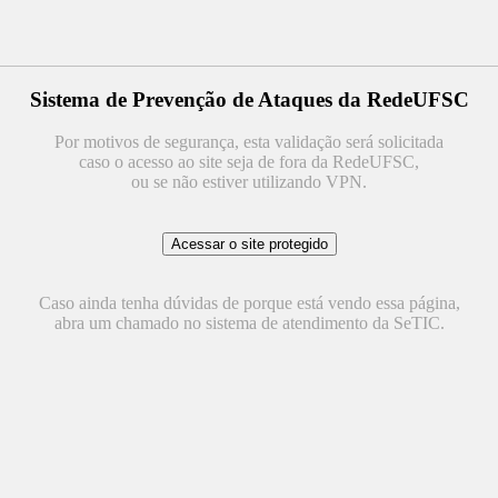
Sistema de Prevenção de Ataques da RedeUFSC
Por motivos de segurança, esta validação será solicitada
caso o acesso ao site seja de fora da RedeUFSC,
ou se não estiver utilizando VPN.
Caso ainda tenha dúvidas de porque está vendo essa página,
abra um chamado no sistema de atendimento da SeTIC.