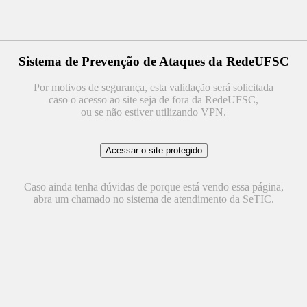
Sistema de Prevenção de Ataques da RedeUFSC
Por motivos de segurança, esta validação será solicitada
caso o acesso ao site seja de fora da RedeUFSC,
ou se não estiver utilizando VPN.
Caso ainda tenha dúvidas de porque está vendo essa página,
abra um chamado no sistema de atendimento da SeTIC.