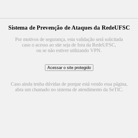
Sistema de Prevenção de Ataques da RedeUFSC
Por motivos de segurança, esta validação será solicitada
caso o acesso ao site seja de fora da RedeUFSC,
ou se não estiver utilizando VPN.
Caso ainda tenha dúvidas de porque está vendo essa página,
abra um chamado no sistema de atendimento da SeTIC.