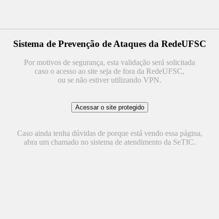
Sistema de Prevenção de Ataques da RedeUFSC
Por motivos de segurança, esta validação será solicitada
caso o acesso ao site seja de fora da RedeUFSC,
ou se não estiver utilizando VPN.
Caso ainda tenha dúvidas de porque está vendo essa página,
abra um chamado no sistema de atendimento da SeTIC.