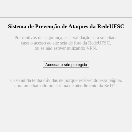
Sistema de Prevenção de Ataques da RedeUFSC
Por motivos de segurança, esta validação será solicitada
caso o acesso ao site seja de fora da RedeUFSC,
ou se não estiver utilizando VPN.
Caso ainda tenha dúvidas de porque está vendo essa página,
abra um chamado no sistema de atendimento da SeTIC.