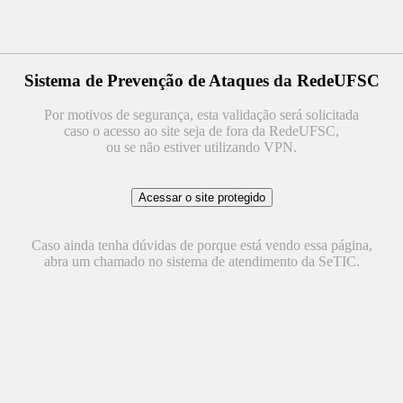
Sistema de Prevenção de Ataques da RedeUFSC
Por motivos de segurança, esta validação será solicitada
caso o acesso ao site seja de fora da RedeUFSC,
ou se não estiver utilizando VPN.
Caso ainda tenha dúvidas de porque está vendo essa página,
abra um chamado no sistema de atendimento da SeTIC.