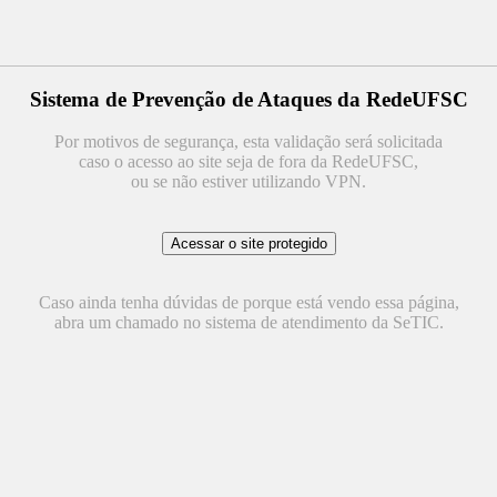
Sistema de Prevenção de Ataques da RedeUFSC
Por motivos de segurança, esta validação será solicitada
caso o acesso ao site seja de fora da RedeUFSC,
ou se não estiver utilizando VPN.
Caso ainda tenha dúvidas de porque está vendo essa página,
abra um chamado no sistema de atendimento da SeTIC.