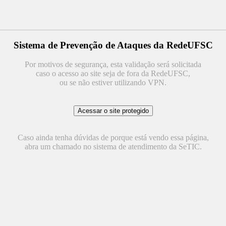
Sistema de Prevenção de Ataques da RedeUFSC
Por motivos de segurança, esta validação será solicitada
caso o acesso ao site seja de fora da RedeUFSC,
ou se não estiver utilizando VPN.
Caso ainda tenha dúvidas de porque está vendo essa página,
abra um chamado no sistema de atendimento da SeTIC.