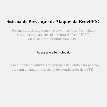
Sistema de Prevenção de Ataques da RedeUFSC
Por motivos de segurança, esta validação será solicitada
caso o acesso ao site seja de fora da RedeUFSC,
ou se não estiver utilizando VPN.
Caso ainda tenha dúvidas de porque está vendo essa página,
abra um chamado no sistema de atendimento da SeTIC.