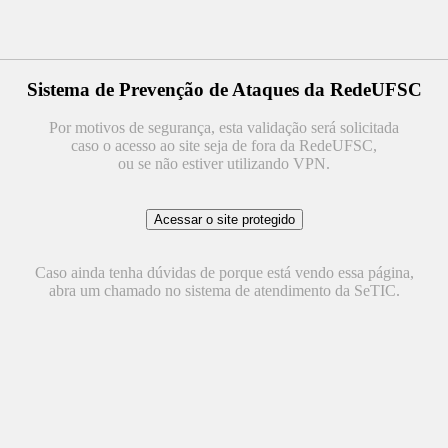
Sistema de Prevenção de Ataques da RedeUFSC
Por motivos de segurança, esta validação será solicitada
caso o acesso ao site seja de fora da RedeUFSC,
ou se não estiver utilizando VPN.
Caso ainda tenha dúvidas de porque está vendo essa página,
abra um chamado no sistema de atendimento da SeTIC.