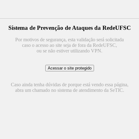
Sistema de Prevenção de Ataques da RedeUFSC
Por motivos de segurança, esta validação será solicitada
caso o acesso ao site seja de fora da RedeUFSC,
ou se não estiver utilizando VPN.
Caso ainda tenha dúvidas de porque está vendo essa página,
abra um chamado no sistema de atendimento da SeTIC.