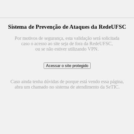
Sistema de Prevenção de Ataques da RedeUFSC
Por motivos de segurança, esta validação será solicitada
caso o acesso ao site seja de fora da RedeUFSC,
ou se não estiver utilizando VPN.
Caso ainda tenha dúvidas de porque está vendo essa página,
abra um chamado no sistema de atendimento da SeTIC.