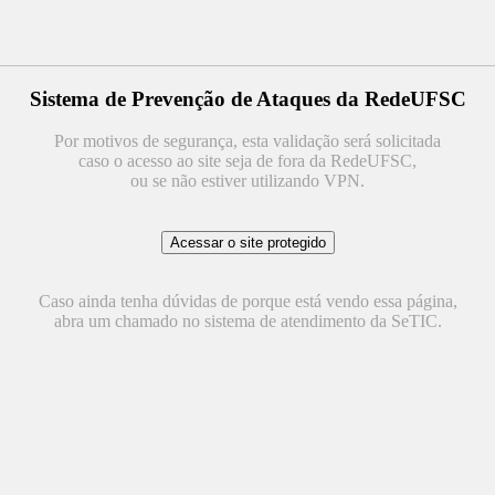
Sistema de Prevenção de Ataques da RedeUFSC
Por motivos de segurança, esta validação será solicitada
caso o acesso ao site seja de fora da RedeUFSC,
ou se não estiver utilizando VPN.
Caso ainda tenha dúvidas de porque está vendo essa página,
abra um chamado no sistema de atendimento da SeTIC.