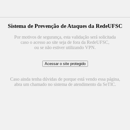
Sistema de Prevenção de Ataques da RedeUFSC
Por motivos de segurança, esta validação será solicitada
caso o acesso ao site seja de fora da RedeUFSC,
ou se não estiver utilizando VPN.
Caso ainda tenha dúvidas de porque está vendo essa página,
abra um chamado no sistema de atendimento da SeTIC.