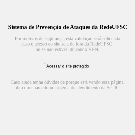
Sistema de Prevenção de Ataques da RedeUFSC
Por motivos de segurança, esta validação será solicitada
caso o acesso ao site seja de fora da RedeUFSC,
ou se não estiver utilizando VPN.
Caso ainda tenha dúvidas de porque está vendo essa página,
abra um chamado no sistema de atendimento da SeTIC.