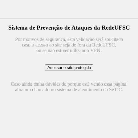
Sistema de Prevenção de Ataques da RedeUFSC
Por motivos de segurança, esta validação será solicitada
caso o acesso ao site seja de fora da RedeUFSC,
ou se não estiver utilizando VPN.
Caso ainda tenha dúvidas de porque está vendo essa página,
abra um chamado no sistema de atendimento da SeTIC.