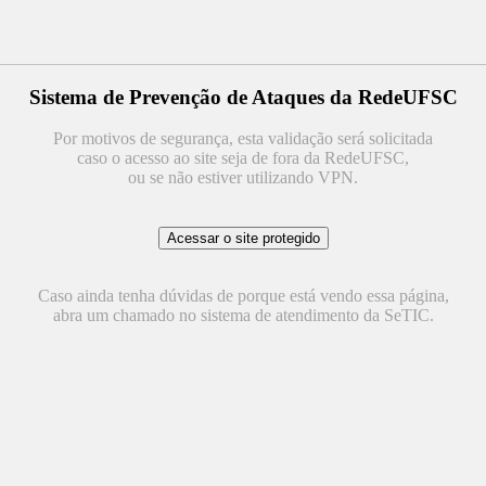
Sistema de Prevenção de Ataques da RedeUFSC
Por motivos de segurança, esta validação será solicitada
caso o acesso ao site seja de fora da RedeUFSC,
ou se não estiver utilizando VPN.
Caso ainda tenha dúvidas de porque está vendo essa página,
abra um chamado no sistema de atendimento da SeTIC.