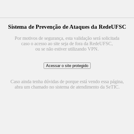
Sistema de Prevenção de Ataques da RedeUFSC
Por motivos de segurança, esta validação será solicitada
caso o acesso ao site seja de fora da RedeUFSC,
ou se não estiver utilizando VPN.
Caso ainda tenha dúvidas de porque está vendo essa página,
abra um chamado no sistema de atendimento da SeTIC.