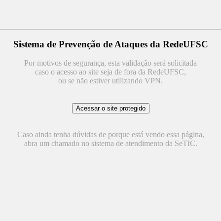
Sistema de Prevenção de Ataques da RedeUFSC
Por motivos de segurança, esta validação será solicitada
caso o acesso ao site seja de fora da RedeUFSC,
ou se não estiver utilizando VPN.
Caso ainda tenha dúvidas de porque está vendo essa página,
abra um chamado no sistema de atendimento da SeTIC.