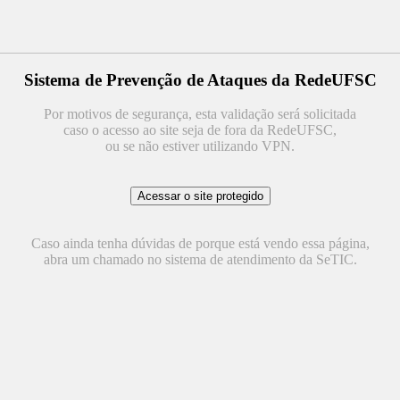
Sistema de Prevenção de Ataques da RedeUFSC
Por motivos de segurança, esta validação será solicitada
caso o acesso ao site seja de fora da RedeUFSC,
ou se não estiver utilizando VPN.
Caso ainda tenha dúvidas de porque está vendo essa página,
abra um chamado no sistema de atendimento da SeTIC.