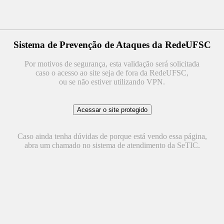
Sistema de Prevenção de Ataques da RedeUFSC
Por motivos de segurança, esta validação será solicitada
caso o acesso ao site seja de fora da RedeUFSC,
ou se não estiver utilizando VPN.
Caso ainda tenha dúvidas de porque está vendo essa página,
abra um chamado no sistema de atendimento da SeTIC.