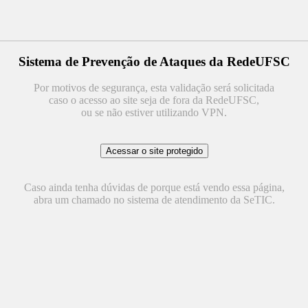
Sistema de Prevenção de Ataques da RedeUFSC
Por motivos de segurança, esta validação será solicitada
caso o acesso ao site seja de fora da RedeUFSC,
ou se não estiver utilizando VPN.
Caso ainda tenha dúvidas de porque está vendo essa página,
abra um chamado no sistema de atendimento da SeTIC.