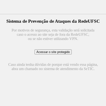
Sistema de Prevenção de Ataques da RedeUFSC
Por motivos de segurança, esta validação será solicitada
caso o acesso ao site seja de fora da RedeUFSC,
ou se não estiver utilizando VPN.
Caso ainda tenha dúvidas de porque está vendo essa página,
abra um chamado no sistema de atendimento da SeTIC.