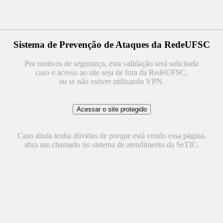
Sistema de Prevenção de Ataques da RedeUFSC
Por motivos de segurança, esta validação será solicitada
caso o acesso ao site seja de fora da RedeUFSC,
ou se não estiver utilizando VPN.
Caso ainda tenha dúvidas de porque está vendo essa página,
abra um chamado no sistema de atendimento da SeTIC.