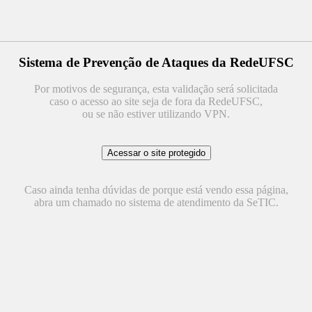
Sistema de Prevenção de Ataques da RedeUFSC
Por motivos de segurança, esta validação será solicitada
caso o acesso ao site seja de fora da RedeUFSC,
ou se não estiver utilizando VPN.
Caso ainda tenha dúvidas de porque está vendo essa página,
abra um chamado no sistema de atendimento da SeTIC.