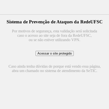
Sistema de Prevenção de Ataques da RedeUFSC
Por motivos de segurança, esta validação será solicitada
caso o acesso ao site seja de fora da RedeUFSC,
ou se não estiver utilizando VPN.
Caso ainda tenha dúvidas de porque está vendo essa página,
abra um chamado no sistema de atendimento da SeTIC.