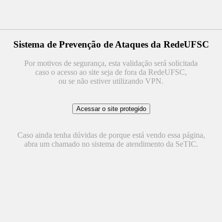
Sistema de Prevenção de Ataques da RedeUFSC
Por motivos de segurança, esta validação será solicitada
caso o acesso ao site seja de fora da RedeUFSC,
ou se não estiver utilizando VPN.
Caso ainda tenha dúvidas de porque está vendo essa página,
abra um chamado no sistema de atendimento da SeTIC.